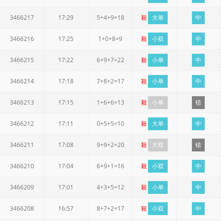
3466217
17:29
5+4+9=18
殺
大单
中
3466216
17:25
1+0+8=9
殺
小双
中
3466215
17:22
6+9+7=22
殺
小单
中
3466214
17:18
7+8+2=17
殺
小单
中
3466213
17:15
1+6+6=13
殺
小单
错
3466212
17:11
0+5+5=10
殺
大单
中
3466211
17:08
9+9+2=20
殺
大双
错
3466210
17:04
6+9+1=16
殺
小双
中
3466209
17:01
4+3+5=12
殺
小单
中
3466208
16:57
8+7+2=17
殺
小双
中