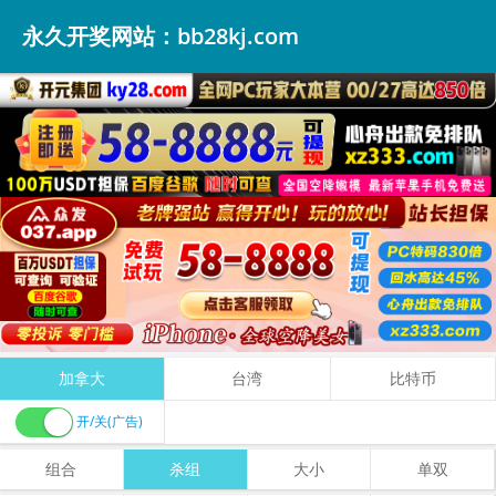
永久开奖网站：bb28kj.com
加拿大
台湾
比特币
开/关(广告)
组合
杀组
大小
单双