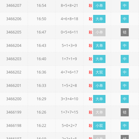
3466207
16:54
8+5+8=21
殺
小单
中
3466206
16:50
4+6+8=18
殺
大单
中
3466205
16:47
0+5+6=11
殺
小单
错
3466204
16:43
5+1+3=9
殺
大单
中
3466203
16:40
1+7+1=9
殺
大单
中
3466202
16:36
4+7+6=17
殺
大双
中
3466201
16:33
1+5+2=8
殺
小单
中
3466200
16:29
3+3+4=10
殺
大单
中
3466199
16:26
1+7+7=15
殺
大单
错
3466198
16:22
5+0+2=7
殺
小双
中
3466197
16:19
2+2+1=5
殺
小单
错