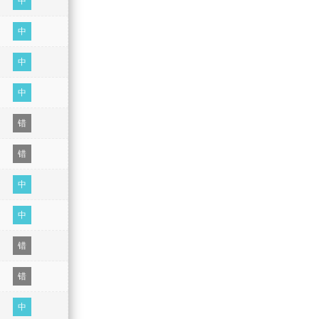
中
中
中
中
错
错
中
中
错
错
中