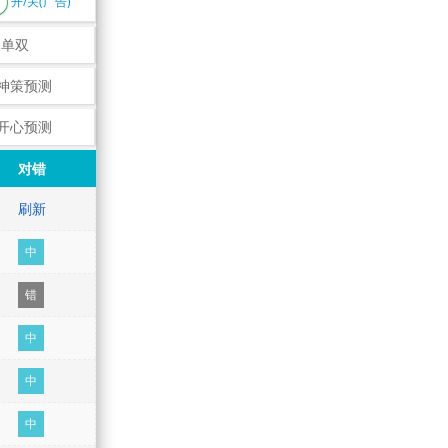
开/关(广告)
单双
神策预测
开心预测
对错
刷新
中
错
中
中
中