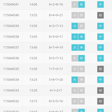
115044541
14:00
6+2+8=16
小
双
中
115044540
13:55
8+4+9=21
小
双
错
115044539
13:50
4+2+7=13
小
双
中
115044538
13:45
8+3+0=11
小
单
中
115044537
13:40
8+7+4=19
大
单
中
115044536
13:35
0+5+7=12
大
双
中
115044535
13:30
1+7+3=11
大
双
错
115044534
13:25
5+8+7=20
大
单
中
115044533
13:20
4+1+2=7
大
双
错
115044532
13:15
8+3+5=16
小
单
错
115044531
13:10
6+6+5=17
小
单
中